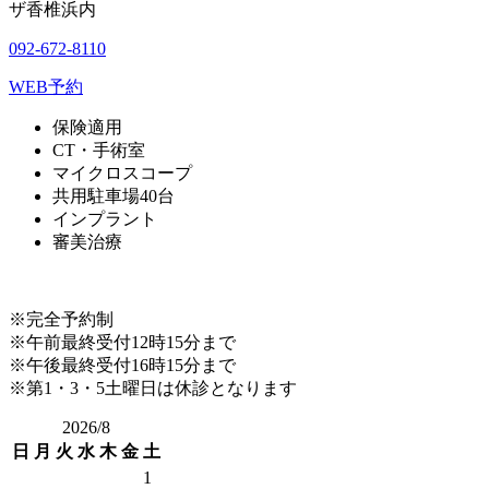
ザ香椎浜内
092-672-8110
WEB予約
保険適用
CT・手術室
マイクロスコープ
共用駐車場40台
インプラント
審美治療
※完全予約制
※午前最終受付12時15分まで
※午後最終受付16時15分まで
※第1・3・5土曜日は休診となります
2026/8
日
月
火
水
木
金
土
1