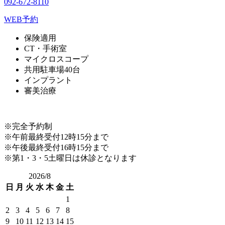
092-672-8110
WEB予約
保険適用
CT・手術室
マイクロスコープ
共用駐車場40台
インプラント
審美治療
※完全予約制
※午前最終受付12時15分まで
※午後最終受付16時15分まで
※第1・3・5土曜日は休診となります
2026/8
日
月
火
水
木
金
土
1
2
3
4
5
6
7
8
9
10
11
12
13
14
15