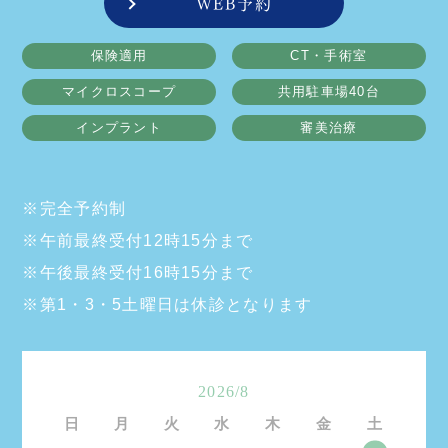
WEB予約
保険適用
CT・手術室
マイクロスコープ
共用駐車場40台
インプラント
審美治療
※完全予約制
※午前最終受付12時15分まで
※午後最終受付16時15分まで
※第1・3・5土曜日は休診となります
2026/8
日
月
火
水
木
金
土