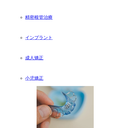
精密根管治療
インプラント
成人矯正
小児矯正