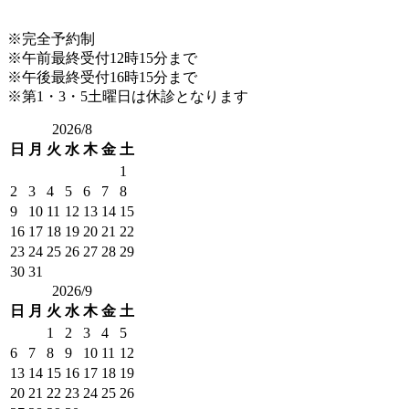
※完全予約制
※午前最終受付12時15分まで
※午後最終受付16時15分まで
※第1・3・5土曜日は休診となります
2026/8
日
月
火
水
木
金
土
1
2
3
4
5
6
7
8
9
10
11
12
13
14
15
16
17
18
19
20
21
22
23
24
25
26
27
28
29
30
31
2026/9
日
月
火
水
木
金
土
1
2
3
4
5
6
7
8
9
10
11
12
13
14
15
16
17
18
19
20
21
22
23
24
25
26