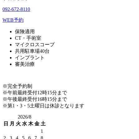
092-672-8110
WEB予約
保険適用
CT・手術室
マイクロスコープ
共用駐車場40台
インプラント
審美治療
※完全予約制
※午前最終受付12時15分まで
※午後最終受付16時15分まで
※第1・3・5土曜日は休診となります
2026/8
日
月
火
水
木
金
土
1
2
3
4
5
6
7
8