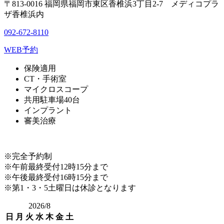
〒813-0016 福岡県福岡市東区香椎浜3丁目2-7 メディコプラ
ザ香椎浜内
092-672-8110
WEB予約
保険適用
CT・手術室
マイクロスコープ
共用駐車場40台
インプラント
審美治療
※完全予約制
※午前最終受付12時15分まで
※午後最終受付16時15分まで
※第1・3・5土曜日は休診となります
2026/8
日
月
火
水
木
金
土