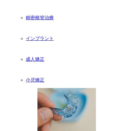
精密根管治療
インプラント
成人矯正
小児矯正