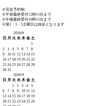
※完全予約制
※午前最終受付12時15分まで
※午後最終受付16時15分まで
※第1・3・5土曜日は休診となります
2026/8
日
月
火
水
木
金
土
1
2
3
4
5
6
7
8
9
10
11
12
13
14
15
16
17
18
19
20
21
22
23
24
25
26
27
28
29
30
31
2026/9
日
月
火
水
木
金
土
1
2
3
4
5
6
7
8
9
10
11
12
13
14
15
16
17
18
19
20
21
22
23
24
25
26