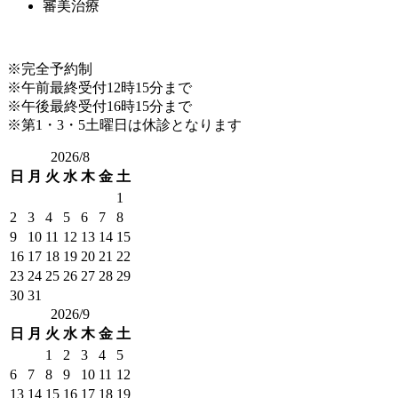
審美治療
※完全予約制
※午前最終受付12時15分まで
※午後最終受付16時15分まで
※第1・3・5土曜日は休診となります
2026/8
日
月
火
水
木
金
土
1
2
3
4
5
6
7
8
9
10
11
12
13
14
15
16
17
18
19
20
21
22
23
24
25
26
27
28
29
30
31
2026/9
日
月
火
水
木
金
土
1
2
3
4
5
6
7
8
9
10
11
12
13
14
15
16
17
18
19