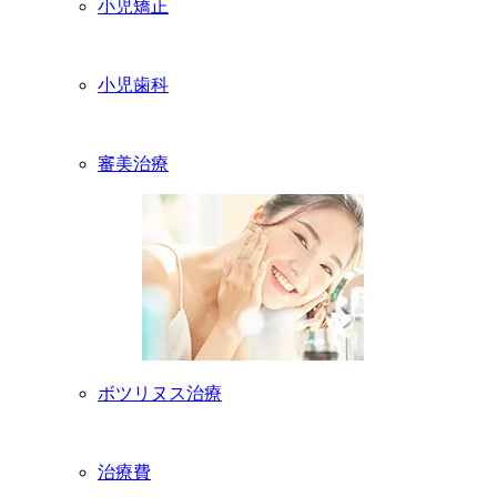
小児矯正
小児歯科
審美治療
ボツリヌス治療
治療費