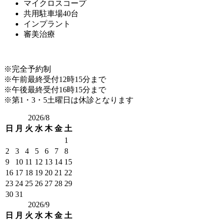
マイクロスコープ
共用駐車場40台
インプラント
審美治療
※完全予約制
※午前最終受付12時15分まで
※午後最終受付16時15分まで
※第1・3・5土曜日は休診となります
2026/8
日
月
火
水
木
金
土
1
2
3
4
5
6
7
8
9
10
11
12
13
14
15
16
17
18
19
20
21
22
23
24
25
26
27
28
29
30
31
2026/9
日
月
火
水
木
金
土