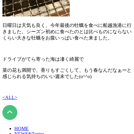
日曜日は天気も良く、今年最後の牡蠣を食べに船越漁港に行
きました。シーズン初めに食べたのとは比べものにならない
くらい大きな牡蠣をお腹いっぱい食べた来ました。
ドライブがてら寄った海は凄く綺麗で
菜の花も満開で、香りもすごくして、もう春なんだなぁーと
感じられる気持ちのいい週末でした(o^^o)
<
ALL
>
HOME
NEWS&Topics