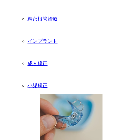
精密根管治療
インプラント
成人矯正
小児矯正