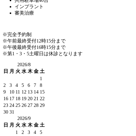
共用駐車場40台
インプラント
審美治療
※完全予約制
※午前最終受付12時15分まで
※午後最終受付16時15分まで
※第1・3・5土曜日は休診となります
2026/8
日
月
火
水
木
金
土
1
2
3
4
5
6
7
8
9
10
11
12
13
14
15
16
17
18
19
20
21
22
23
24
25
26
27
28
29
30
31
2026/9
日
月
火
水
木
金
土
1
2
3
4
5