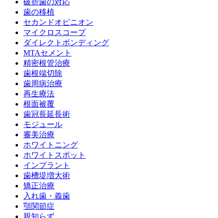
破折歯の対応
歯の移植
セカンドオピニオン
マイクロスコープ
ダイレクトボンディング
MTAセメント
精密根管治療
歯根端切除
歯周病治療
再生療法
根面被覆
歯冠長延長術
モジュール
審美治療
ホワイトニング
ホワイトスポット
インプラント
歯槽堤増大術
矯正治療
入れ歯・義歯
顎関節症
親知らず