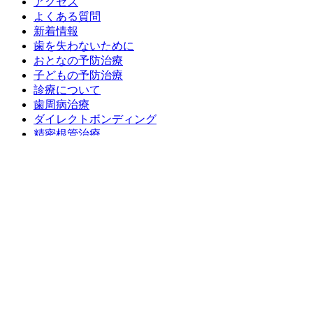
アクセス
よくある質問
新着情報
歯を失わないために
おとなの予防治療
子どもの予防治療
診療について
歯周病治療
ダイレクトボンディング
精密根管治療
インプラント
成人矯正
小児矯正
小児歯科
審美治療
ボツリヌス治療
治療費
症例報告
来院者さまの声
スタッフ紹介
院長ブログ